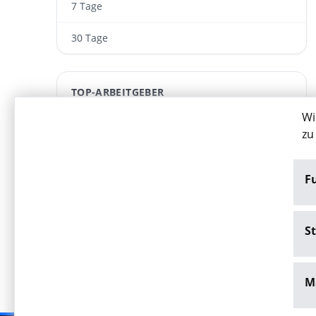
7 Tage
30 Tage
TOP-ARBEITGEBER
Wi
Wesser GmbH
zu
ARWA Personaldienst­leistungen GmbH
F
FIND YOUR EXPERT – MEDICAL RECRUITING
1a-Ärztevermittlung GmbH
St
M