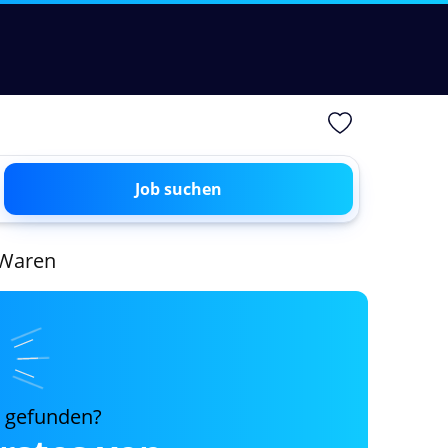
Job suchen
n Waren
s gefunden?