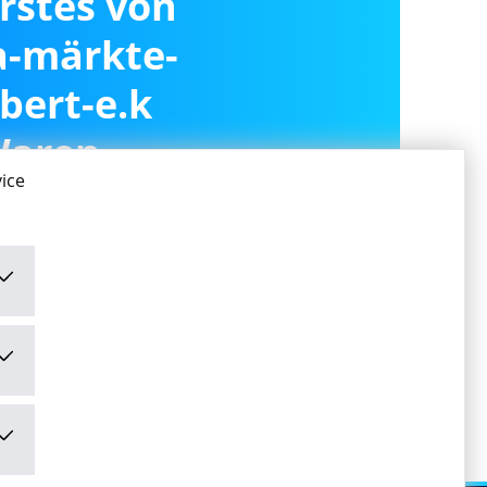
erstes von
a-märkte-
bert-e.k
Waren
ice
ivieren
ivieren" stimme ich den
mungen
zu.