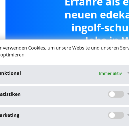
Erfahre als 
neuen edek
ingolf-schu
Jobs in 
r verwenden Cookies, um unsere Website und unseren Serv
 optimieren.
unktional
Immer aktiv
Job-Agent akt
atistiken
Mit dem Klick auf "Job-Agent akt
Datenschutzbestim
arketing