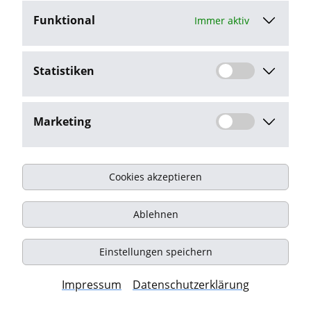
Sollten Sie trotzdem auf eine
Funktional
Urheberrechtsverletzung aufmerksam werden,
Immer aktiv
bitten wir um einen entsprechenden Hinweis. Bei
Bekanntwerden von Rechtsverletzungen werden
Statistiken
wir derartige Inhalte umgehend entfernen.
Marketing
Cookies akzeptieren
Impressum
Ablehnen
Datenschutz
Kontakt
Einstellungen speichern
© Onyx Consulting GmbH
Impressum
Datenschutzerklärung