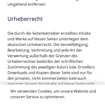
umgehend entfernen.
Urheberrecht
Die durch die Seitenbetreiber erstellten Inhalte
und Werke auf diesen Seiten unterliegen dem
deutschen Urheberrecht. Die Vervielfältigung,
Bearbeitung, Verbreitung und jede Art der
Verwertung außerhalb der Grenzen des
Urheberrechtes bedürfen der schriftlichen
Zustimmung des jeweiligen Autors bzw. Erstellers.
Downloads und Kopien dieser Seite sind nur für
den privaten, nicht kommerziellen Gebrauch
gestattet. Soweit die Inhalte auf dieser Seite nicht
vom Betreiber erstellt wurden, werden die
Wir verwenden Cookies, um unsere Website und
Urheberrechte Dritter beachtet. Insbesondere
unseren Service zu optimieren.
werden Inhalte Dritter als solche gekennzeichnet.